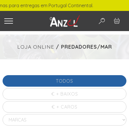
ara entregas em Portugal Continental.
O QUE PROCURA?
LOJA ONLINE
/
PREDADORES/MAR
-
€ min./max.
TODOS
€ + BAIXOS
PESQUISAR
€ + CAROS