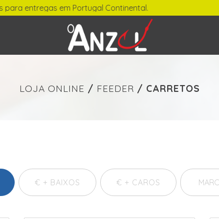
gas em Portugal Continental.
-
€ min./max.
LOJA ONLINE
/
FEEDER
/
CARRETOS
€ + BAIXOS
€ + CAROS