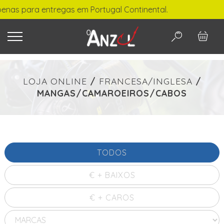
para entregas em Portugal Continental.
O QUE PROCURA?
LOJA ONLINE
/
FRANCESA/INGLESA
/
MANGAS/CAMAROEIROS/CABOS
-
€ min./max.
TODOS
PESQUISAR
€ + BAIXOS
€ + CAROS