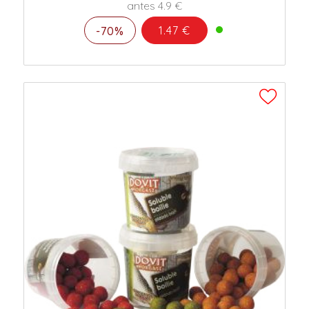
antes 4.9 €
1.47 €
-70%