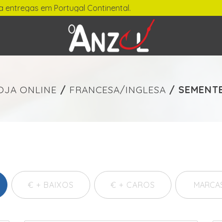
Portugal Continental.
-
€ min./max.
OJA ONLINE
/
FRANCESA/INGLESA
/
SEMENT
€ + BAIXOS
€ + CAROS