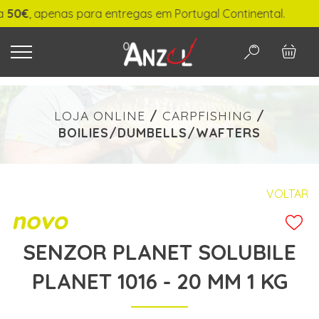
€
, apenas para entregas em Portugal Continental.
O QUE PROCURA?
LOJA ONLINE
/
CARPFISHING
/
BOILIES/DUMBELLS/WAFTERS
-
€ min./max.
VOLTAR
SENZOR PLANET SOLUBILE
PESQUISAR
PLANET 1016 - 20 MM 1 KG