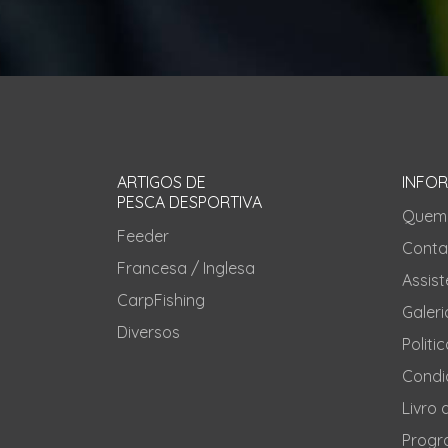
ARTIGOS DE
INFO
PESCA DESPORTIVA
Quem
Feeder
Conta
Francesa / Inglesa
Assis
CarpFishing
Galeri
Diversos
Politi
Condi
Livro
Progr