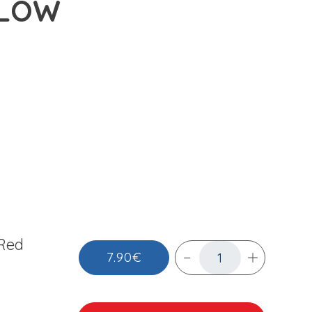
LLOW
Red
7.90€