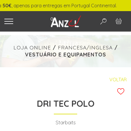
€
, apenas para entregas em Portugal Continental.
O QUE PROCURA?
LOJA ONLINE
/
FRANCESA/INGLESA
/
VESTUÁRIO E EQUIPAMENTOS
-
€ min./max.
VOLTAR
DRI TEC POLO
PESQUISAR
Starbaits