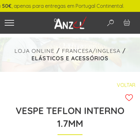
€
, apenas para entregas em Portugal Continental.
O QUE PROCURA?
LOJA ONLINE
/
FRANCESA/INGLESA
/
ELÁSTICOS E ACESSÓRIOS
-
€ min./max.
VOLTAR
VESPE TEFLON INTERNO
PESQUISAR
1.7MM