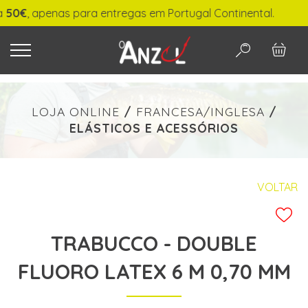
€
, apenas para entregas em Portugal Continental.
O QUE PROCURA?
LOJA ONLINE
/
FRANCESA/INGLESA
/
ELÁSTICOS E ACESSÓRIOS
-
€ min./max.
VOLTAR
TRABUCCO - DOUBLE
PESQUISAR
FLUORO LATEX 6 M 0,70 MM