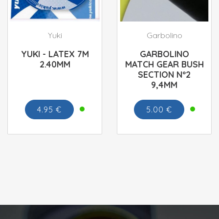
Yuki
Garbolino
YUKI - LATEX 7M
GARBOLINO
2.40MM
MATCH GEAR BUSH
SECTION Nº2
9,4MM
4.95 €
5.00 €