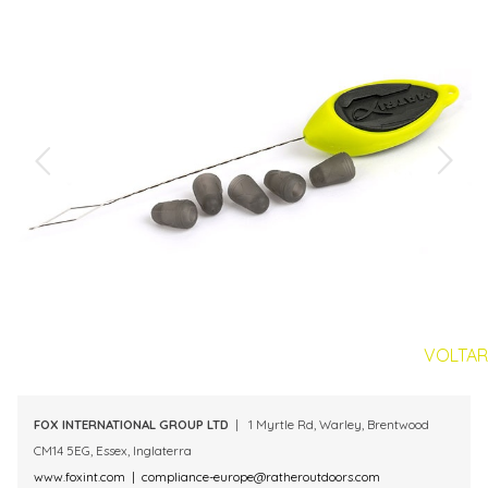
VOLTAR
FOX INTERNATIONAL GROUP LTD
| 1 Myrtle Rd, Warley, Brentwood
CM14 5EG, Essex, Inglaterra
www.foxint.com
|
compliance-europe@ratheroutdoors.com