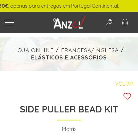
 apenas para entregas em Portugal Continental.
O QUE PROCURA?
LOJA ONLINE
/
FRANCESA/INGLESA
/
ELÁSTICOS E ACESSÓRIOS
-
€ min./max.
VOLTAR
SIDE PULLER BEAD KIT
PESQUISAR
Matrix