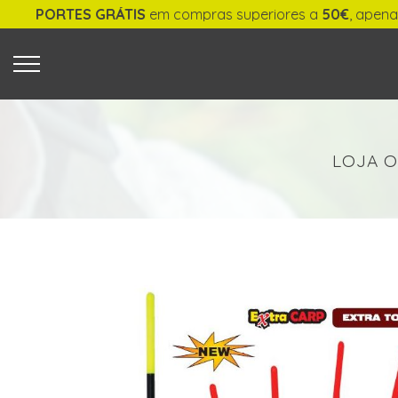
ES GRÁTIS
em compras superiores a
50€
, apenas para ent
O QUE PROCURA?
LOJA O