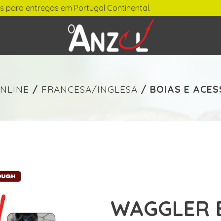
regas em Portugal Continental.
-
€ min./max.
NLINE
/
FRANCESA/INGLESA
/
BOIAS E ACE
WAGGLER 