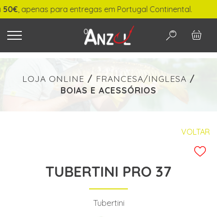
€
, apenas para entregas em Portugal Continental.
O QUE PROCURA?
LOJA ONLINE
/
FRANCESA/INGLESA
/
BOIAS E ACESSÓRIOS
-
€ min./max.
VOLTAR
TUBERTINI PRO 37
PESQUISAR
Tubertini