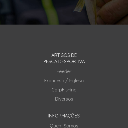
ARTIGOS DE
PESCA DESPORTIVA
Feeder
Francesa / Inglesa
CarpFishing
Diversos
INFORMAÇÕES
Quem Somos