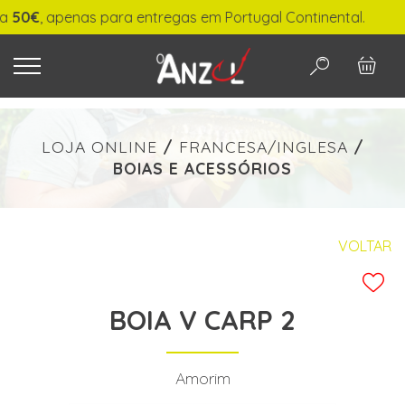
€
, apenas para entregas em Portugal Continental.
O QUE PROCURA?
LOJA ONLINE
/
FRANCESA/INGLESA
/
BOIAS E ACESSÓRIOS
-
€ min./max.
VOLTAR
BOIA V CARP 2
PESQUISAR
Amorim