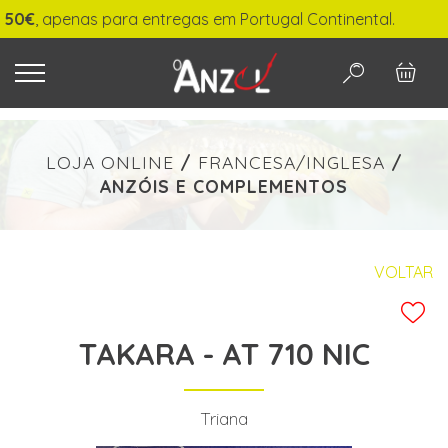
, apenas para entregas em Portugal Continental.
O QUE PROCURA?
LOJA ONLINE
/
FRANCESA/INGLESA
/
ANZÓIS E COMPLEMENTOS
-
€ min./max.
VOLTAR
TAKARA - AT 710 NIC
PESQUISAR
Triana