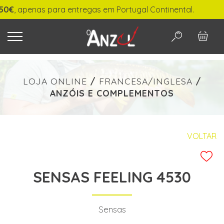
 apenas para entregas em Portugal Continental.
O QUE PROCURA?
LOJA ONLINE
/
FRANCESA/INGLESA
/
ANZÓIS E COMPLEMENTOS
-
€ min./max.
VOLTAR
SENSAS FEELING 4530
PESQUISAR
Sensas