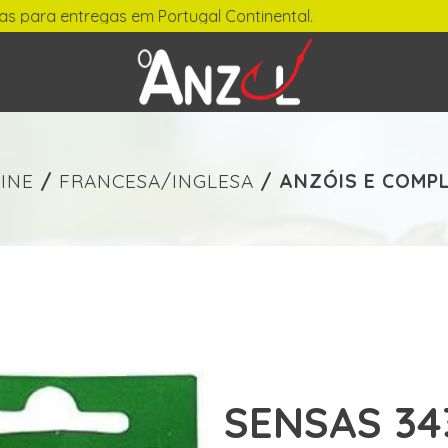
 para entregas em Portugal Continental.
-
€ min./max.
INE
/
FRANCESA/INGLESA
/
ANZÓIS E COMP
SENSAS 34