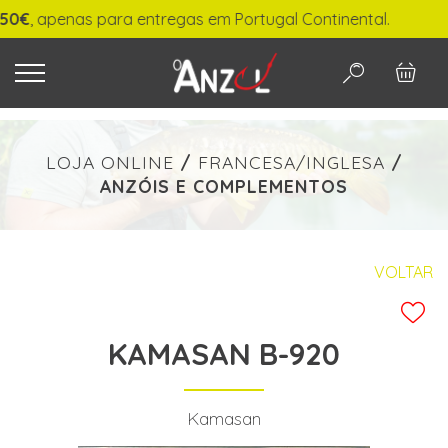
, apenas para entregas em Portugal Continental.
O QUE PROCURA?
LOJA ONLINE
/
FRANCESA/INGLESA
/
ANZÓIS E COMPLEMENTOS
-
€ min./max.
VOLTAR
KAMASAN B-920
PESQUISAR
Kamasan