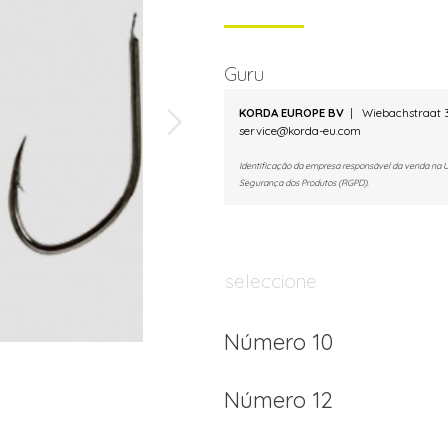
Guru
KORDA EUROPE BV
| Wiebachstraat 3
service@korda-eu.com
Identificação da empresa responsável da venda na 
Segurança dos Produtos (RGPD).
seleccione
Número 10
Número 12