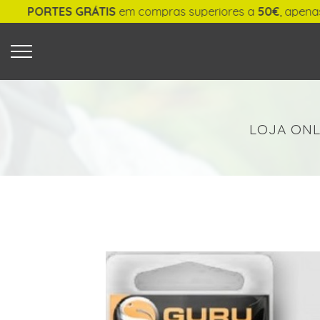
ES GRÁTIS
em compras superiores a
50€
, apenas para entr
O QUE PROCURA?
LOJA ONL