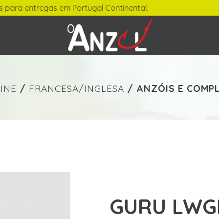
egas em Portugal Continental.
-
€ min./max.
INE
/
FRANCESA/INGLESA
/
ANZÓIS E COMP
GURU LWG