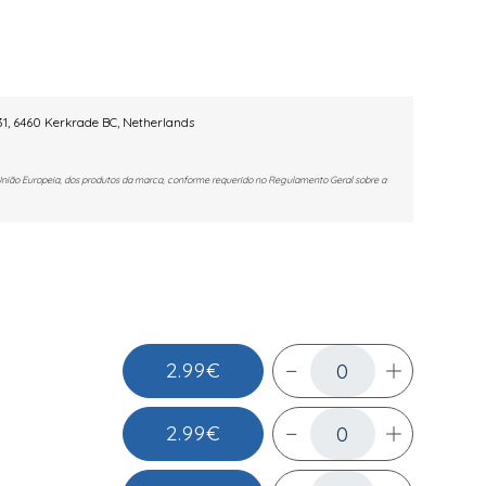
1,
6460 Kerkrade BC, Netherlands
União Europeia, dos produtos da marca, conforme requerido no Regulamento Geral sobre a
2.99€
2.99€