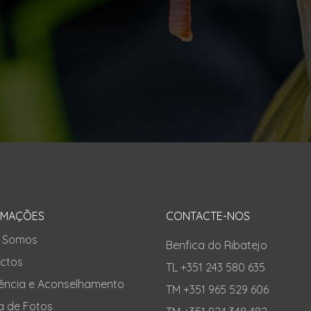
RMAÇÕES
CONTACTE-NOS
 Somos
Benfica do Ribatejo
ctos
TL +351 243 580 635
tência e Aconselhamento
TM +351 965 529 606
a de Fotos