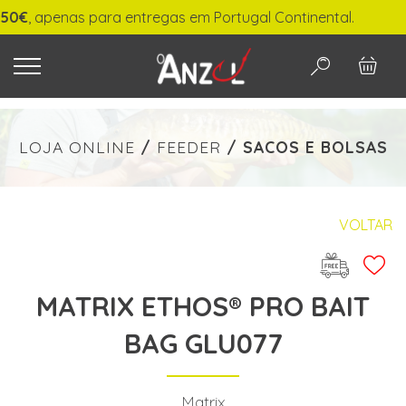
, apenas para entregas em Portugal Continental.
O QUE PROCURA?
LOJA ONLINE
/
FEEDER
/
SACOS E BOLSAS
-
€ min./max.
VOLTAR
MATRIX ETHOS® PRO BAIT
PESQUISAR
BAG GLU077
Matrix