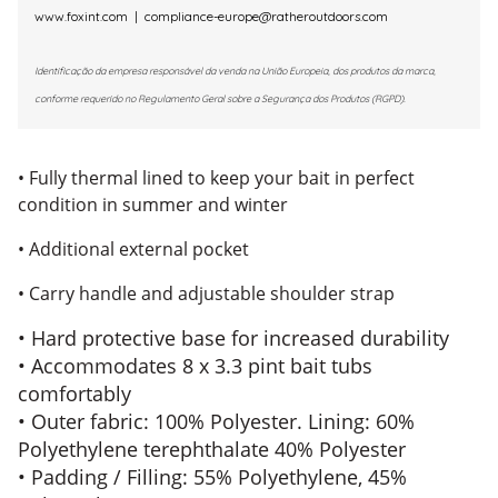
www.foxint.com
|
compliance-europe@ratheroutdoors.com
Identificação da empresa responsável da venda na União Europeia, dos produtos da marca,
conforme requerido no Regulamento Geral sobre a Segurança dos Produtos (RGPD).
• Fully thermal lined to keep your bait in perfect
condition in summer and winter
• Additional external pocket
• Carry handle and adjustable shoulder strap
• Hard protective base for increased durability
• Accommodates 8 x 3.3 pint bait tubs
comfortably
• Outer fabric: 100% Polyester. Lining: 60%
Polyethylene terephthalate 40% Polyester
• Padding / Filling: 55% Polyethylene, 45%