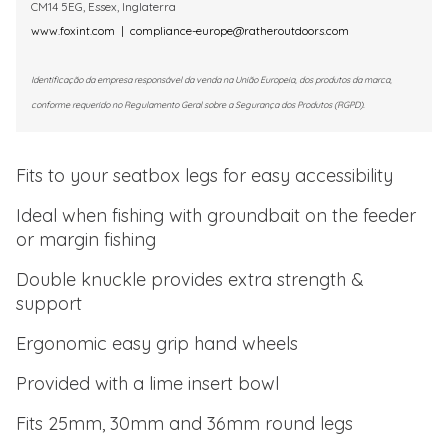
CM14 5EG, Essex, Inglaterra
www.foxint.com
|
compliance-europe@ratheroutdoors.com
Identificação da empresa responsável da venda na União Europeia, dos produtos da marca,
conforme requerido no Regulamento Geral sobre a Segurança dos Produtos (RGPD).
Fits to your seatbox legs for easy accessibility
Ideal when fishing with groundbait on the feeder
or margin fishing
Double knuckle provides extra strength &
support
Ergonomic easy grip hand wheels
Provided with a lime insert bowl
Fits 25mm, 30mm and 36mm round legs