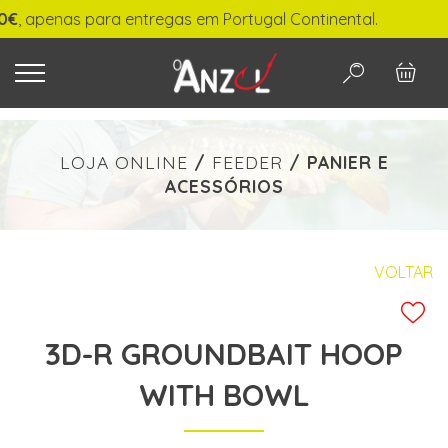
 apenas para entregas em Portugal Continental.
O QUE PROCURA?
LOJA ONLINE
/
FEEDER
/
PANIER E
ACESSÓRIOS
-
€ min./max.
VOLTAR
3D-R GROUNDBAIT HOOP
PESQUISAR
WITH BOWL