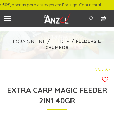
€
, apenas para entregas em Portugal Continental.
O QUE PROCURA?
LOJA ONLINE
/
FEEDER
/
FEEDERS E
CHUMBOS
-
€ min./max.
VOLTAR
EXTRA CARP MAGIC FEEDER
PESQUISAR
2IN1 40GR