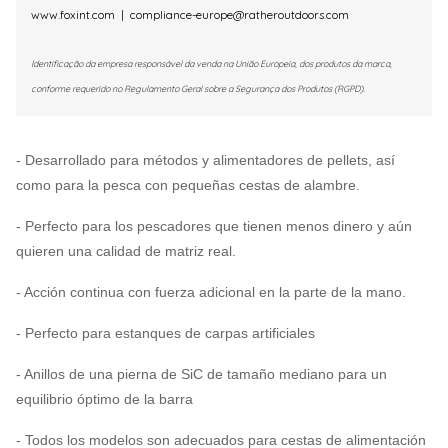
www.foxint.com
|
compliance-europe@ratheroutdoors.com
Identificação da empresa responsável da venda na União Europeia, dos produtos da marca,
conforme requerido no Regulamento Geral sobre a Segurança dos Produtos (RGPD).
- Desarrollado para métodos y alimentadores de pellets, así
como para la pesca con pequeñas cestas de alambre.
- Perfecto para los pescadores que tienen menos dinero y aún
quieren una calidad de matriz real.
- Acción continua con fuerza adicional en la parte de la mano.
- Perfecto para estanques de carpas artificiales
- Anillos de una pierna de SiC de tamaño mediano para un
equilibrio óptimo de la barra
- Todos los modelos son adecuados para cestas de alimentación