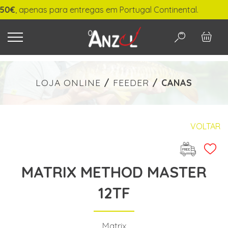
, apenas para entregas em Portugal Continental.
O QUE PROCURA?
LOJA ONLINE
/
FEEDER
/
CANAS
-
€ min./max.
VOLTAR
MATRIX METHOD MASTER
PESQUISAR
12TF
Matrix