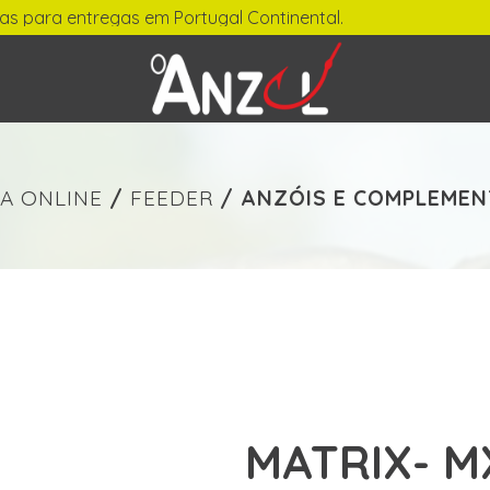
tregas em Portugal Continental.
-
€ min./max.
A ONLINE
/
FEEDER
/
ANZÓIS E COMPLEME
MATRIX- M