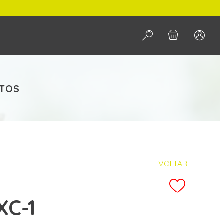
POR
PESQUISAR
NTOS
VOLTAR
XC-1