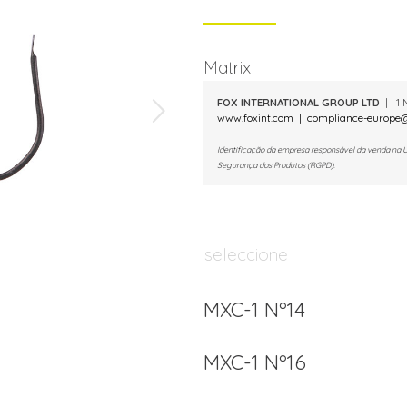
Matrix
FOX INTERNATIONAL GROUP LTD
| 1 M
www.foxint.com
|
compliance-europe@
Identificação da empresa responsável da venda na 
Segurança dos Produtos (RGPD).
seleccione
MXC-1 Nº14
MXC-1 Nº16