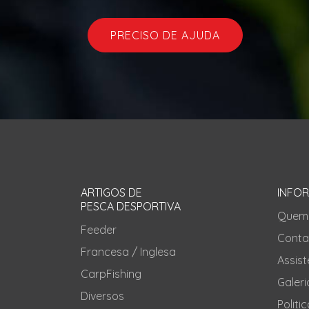
PRECISO DE AJUDA
ARTIGOS DE
INFO
PESCA DESPORTIVA
Quem
Feeder
Conta
Francesa / Inglesa
Assis
CarpFishing
Galeri
Diversos
Politi