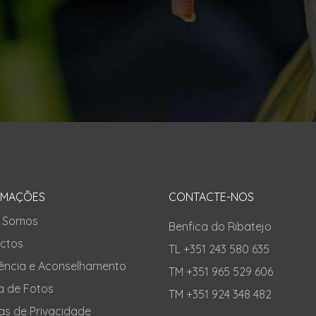
RMAÇÕES
CONTACTE-NOS
 Somos
Benfica do Ribatejo
ctos
TL +351 243 580 635
tência e Aconselhamento
TM +351 965 529 606
a de Fotos
TM +351 924 348 482
cas de Privacidade