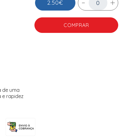
2.50€
COMPRAR
a de uma
 e rapidez