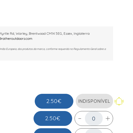
yrtle Rd, Warley, Brentwood CM14 5EG, Essex, Inglaterra
ratheroutdoors.com
União Europeia, dos produtos da marca, conforme requerido no Regulamento Geral sobre a
2.50€
INDISPONÍVEL
2.50€