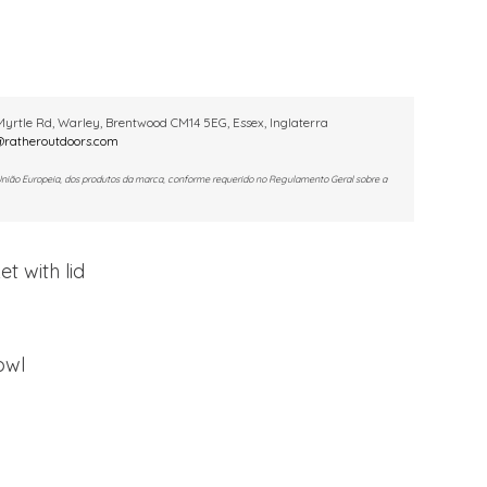
yrtle Rd, Warley, Brentwood CM14 5EG, Essex, Inglaterra
ratheroutdoors.com
União Europeia, dos produtos da marca, conforme requerido no Regulamento Geral sobre a
t with lid
owl