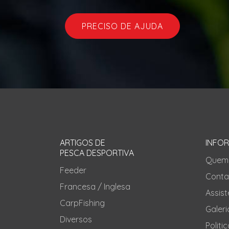
PRECISO DE AJUDA
ARTIGOS DE
INFO
PESCA DESPORTIVA
Quem
Feeder
Conta
Francesa / Inglesa
Assis
CarpFishing
Galeri
Diversos
Politi