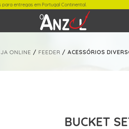
ara entregas em Portugal Continental.
-
€ min./max.
JA ONLINE
/
FEEDER
/
ACESSÓRIOS DIVER
BUCKET SET