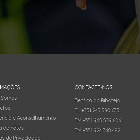
RMAÇÕES
CONTACTE-NOS
 Somos
Benfica do Ribatejo
ctos
TL +351 243 580 635
tência e Aconselhamento
TM +351 965 529 606
a de Fotos
TM +351 924 348 482
cas de Privacidade