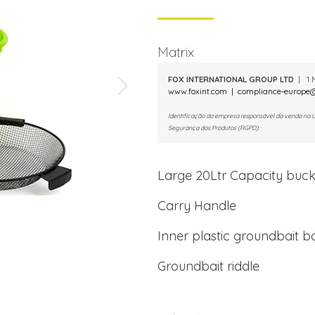
Matrix
FOX INTERNATIONAL GROUP LTD
| 1 M
www.foxint.com
|
compliance-europe@
Identificação da empresa responsável da venda na 
Segurança dos Produtos (RGPD).
Large 20Ltr Capacity bucke
Carry Handle
Inner plastic groundbait b
Groundbait riddle