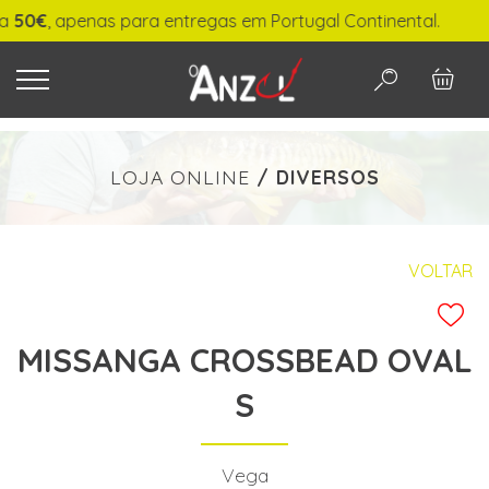
€
, apenas para entregas em Portugal Continental.
O QUE PROCURA?
LOJA ONLINE
/
DIVERSOS
-
€ min./max.
VOLTAR
MISSANGA CROSSBEAD OVAL
PESQUISAR
S
Vega