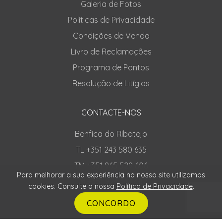
Galeria de Fotos
Politicas de Privacidade
Condições de Venda
Livro de Reclamações
Programa de Pontos
Resolução de Litígios
CONTACTE-NOS
Benfica do Ribatejo
TL +351 243 580 635
TM +351 965 529 606
Para melhorar a sua experiência no nosso site utilizamos
TM +351 924 348 482
cookies. Consulte a nossa
Política de Privacidade
.
CONCORDO
SIGA-NOS