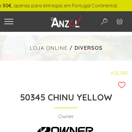
€
, apenas para entregas em Portugal Continental.
O QUE PROCURA?
LOJA ONLINE
/
DIVERSOS
-
€ min./max.
VOLTAR
50345 CHINU YELLOW
PESQUISAR
Owner