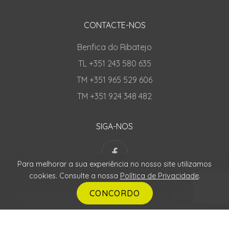
CONTACTE-NOS
Benfica do Ribatejo
TL +351 243 580 635
TM +351 965 529 606
TM +351 924 348 482
SIGA-NOS
Para melhorar a sua experiência no nosso site utilizamos
cookies. Consulte a nossa
Política de Privacidade
.
CONCORDO
O ANZOL - ARTIGOS PESCA DESPORTIVA © Todos os
direitos reservados | Desenvolvido por
Bomsite