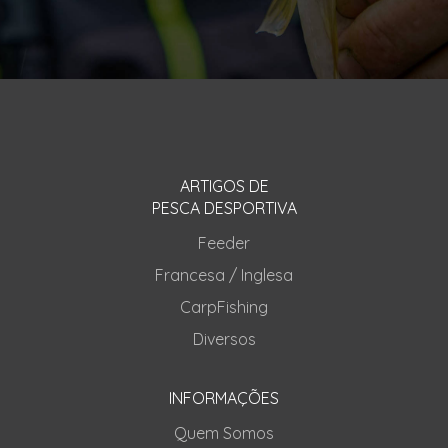
ARTIGOS DE
PESCA DESPORTIVA
Feeder
Francesa / Inglesa
CarpFishing
Diversos
INFORMAÇÕES
Quem Somos