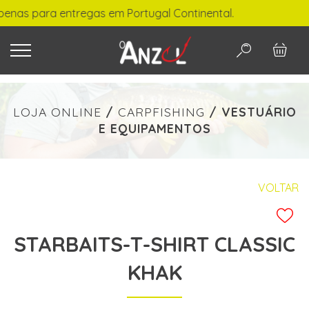
enas para entregas em Portugal Continental.
O QUE PROCURA?
LOJA ONLINE
/
CARPFISHING
/
VESTUÁRIO
E EQUIPAMENTOS
-
€ min./max.
VOLTAR
STARBAITS-T-SHIRT CLASSIC
PESQUISAR
KHAK