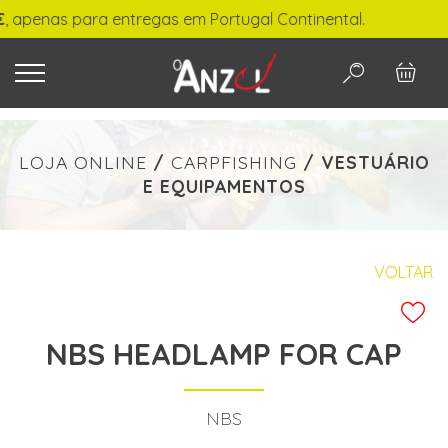
 apenas para entregas em Portugal Continental.
O QUE PROCURA?
LOJA ONLINE
/
CARPFISHING
/
VESTUÁRIO
E EQUIPAMENTOS
-
€ min./max.
VOLTAR
NBS HEADLAMP FOR CAP
PESQUISAR
NBS