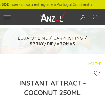
€
, apenas para entregas em Portugal Continental.
O QUE PROCURA?
LOJA ONLINE
/
CARPFISHING
/
SPRAY/DIP/AROMAS
-
€ min./max.
VOLTAR
INSTANT ATTRACT -
PESQUISAR
COCONUT 250ML