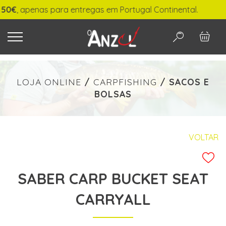
, apenas para entregas em Portugal Continental.
O QUE PROCURA?
LOJA ONLINE
/
CARPFISHING
/
SACOS E
BOLSAS
-
€ min./max.
VOLTAR
SABER CARP BUCKET SEAT
PESQUISAR
CARRYALL