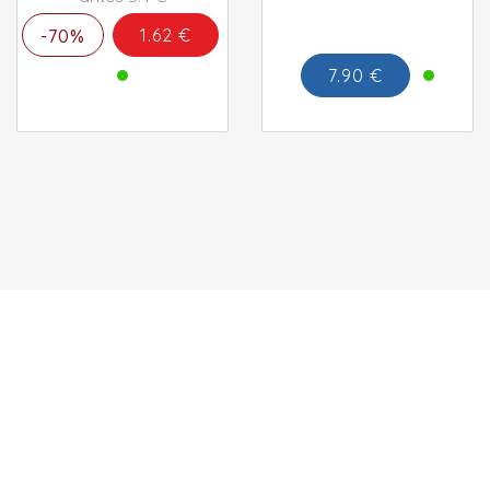
1.62 €
-70%
7.90 €