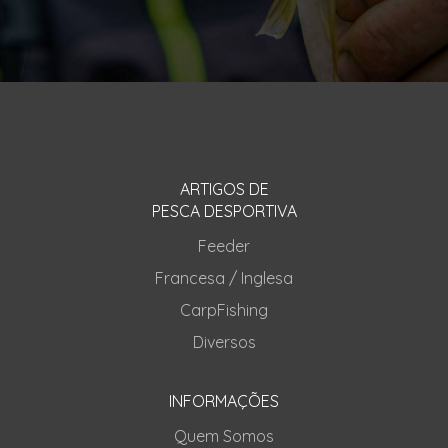
ARTIGOS DE
PESCA DESPORTIVA
Feeder
Francesa / Inglesa
CarpFishing
Diversos
INFORMAÇÕES
Quem Somos