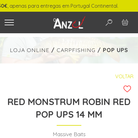
 apenas para entregas em Portugal Continental.
O QUE PROCURA?
LOJA ONLINE
/
CARPFISHING
/
POP UPS
-
€ min./max.
VOLTAR
RED MONSTRUM ROBIN RED
PESQUISAR
POP UPS 14 MM
Massive Baits