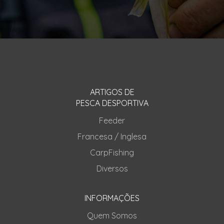
ARTIGOS DE
PESCA DESPORTIVA
Feeder
Francesa / Inglesa
CarpFishing
Diversos
INFORMAÇÕES
Quem Somos