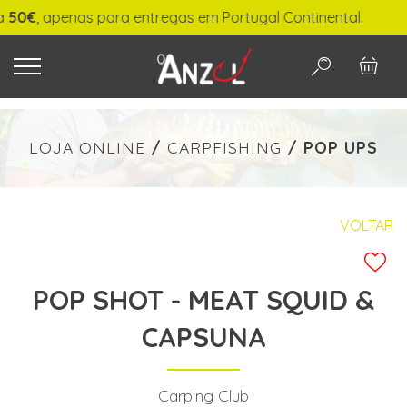
€
, apenas para entregas em Portugal Continental.
O QUE PROCURA?
LOJA ONLINE
/
CARPFISHING
/
POP UPS
-
€ min./max.
VOLTAR
POP SHOT - MEAT SQUID &
PESQUISAR
CAPSUNA
Carping Club