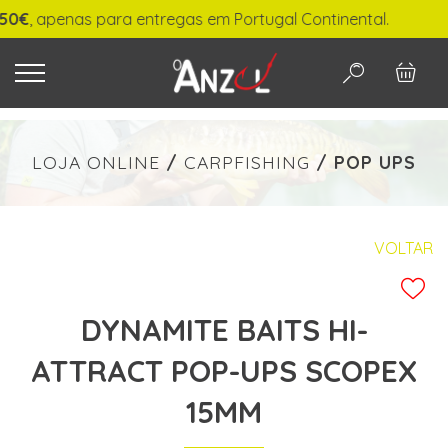
 apenas para entregas em Portugal Continental.
O QUE PROCURA?
LOJA ONLINE
/
CARPFISHING
/
POP UPS
-
€ min./max.
VOLTAR
DYNAMITE BAITS HI-
PESQUISAR
ATTRACT POP-UPS SCOPEX
15MM