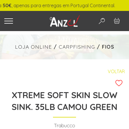
€
, apenas para entregas em Portugal Continental.
O QUE PROCURA?
LOJA ONLINE
/
CARPFISHING
/
FIOS
-
€ min./max.
VOLTAR
XTREME SOFT SKIN SLOW
PESQUISAR
SINK. 35LB CAMOU GREEN
Trabucco