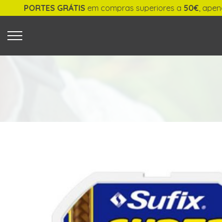
RTES GRÁTIS
em compras superiores a
50€
, apenas para en
O QUE PROCURA?