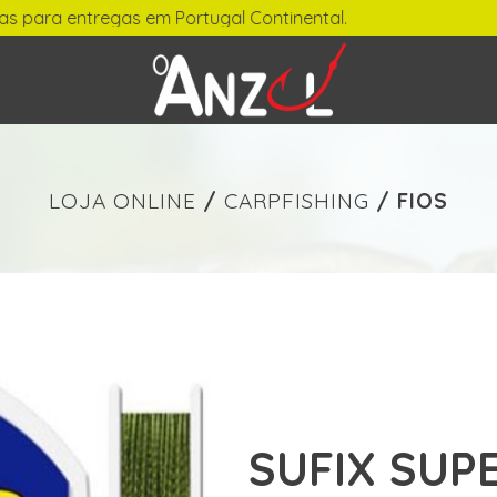
tregas em Portugal Continental.
-
€ min./max.
LOJA ONLINE
/
CARPFISHING
/
FIOS
SUFIX SUP