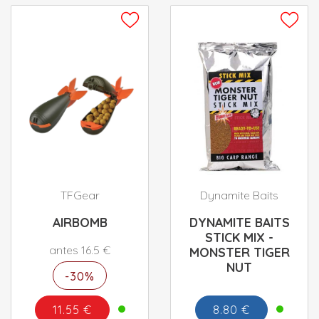
TFGear
Dynamite Baits
AIRBOMB
DYNAMITE BAITS
STICK MIX -
antes 16.5 €
MONSTER TIGER
NUT
-30%
11.55 €
8.80 €