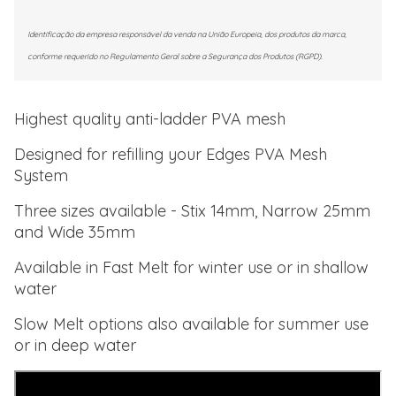
Identificação da empresa responsável da venda na União Europeia, dos produtos da marca,
conforme requerido no Regulamento Geral sobre a Segurança dos Produtos (RGPD).
Highest quality anti-ladder PVA mesh
Designed for refilling your Edges PVA Mesh
System
Three sizes available - Stix 14mm, Narrow 25mm
and Wide 35mm
Available in Fast Melt for winter use or in shallow
water
Slow Melt options also available for summer use
or in deep water