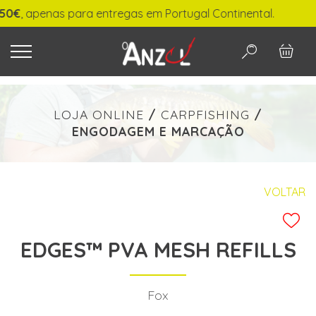
, apenas para entregas em Portugal Continental.
O QUE PROCURA?
LOJA ONLINE
/
CARPFISHING
/
ENGODAGEM E MARCAÇÃO
-
€ min./max.
VOLTAR
EDGES™ PVA MESH REFILLS
PESQUISAR
Fox