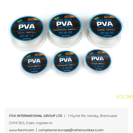
VOLTAR
FOX INTERNATIONAL GROUP LTD
| 1 Myrtle Rd, Warley, Brentwood
CM14 5EG, Essex, Inglaterra
www.foxint.com
|
compliance-europe@ratheroutdoors.com