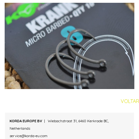
VOLTAR
KORDA EUROPE BV
| Wiebachstraat 31,
6460 Kerkrade BC,
Netherlands
service@korda-eu.com