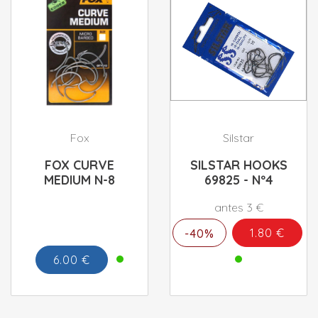
Fox
Silstar
FOX CURVE
SILSTAR HOOKS
MEDIUM N-8
69825 - Nº4
antes 3 €
1.80 €
-40%
6.00 €