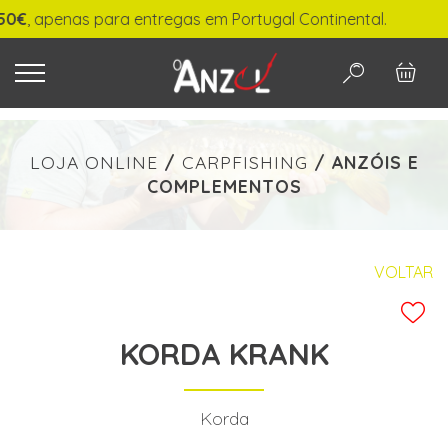
, apenas para entregas em Portugal Continental.
O QUE PROCURA?
LOJA ONLINE
/
CARPFISHING
/
ANZÓIS E
COMPLEMENTOS
-
€ min./max.
VOLTAR
KORDA KRANK
PESQUISAR
Korda