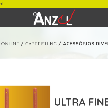
-
€ min./max.
 ONLINE
/
CARPFISHING
/
ACESSÓRIOS DIV
ULTRA FIN