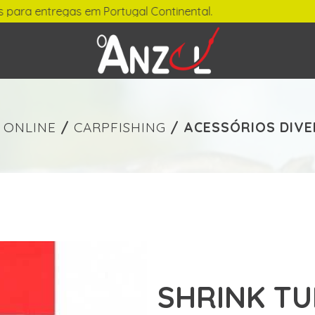
ara entregas em Portugal Continental.
-
€ min./max.
 ONLINE
/
CARPFISHING
/
ACESSÓRIOS DIV
SHRINK TU