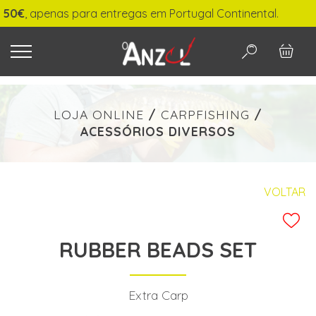
€
, apenas para entregas em Portugal Continental.
O QUE PROCURA?
LOJA ONLINE
/
CARPFISHING
/
ACESSÓRIOS DIVERSOS
-
€ min./max.
VOLTAR
RUBBER BEADS SET
PESQUISAR
Extra Carp