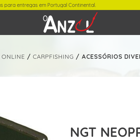
ara entregas em Portugal Continental.
-
€ min./max.
 ONLINE
/
CARPFISHING
/
ACESSÓRIOS DIV
NGT NEOP