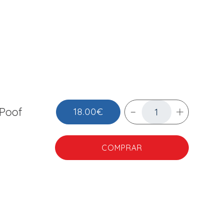
Poof
18.00€
COMPRAR