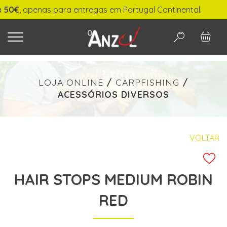
€
, apenas para entregas em Portugal Continental.
O QUE PROCURA?
LOJA ONLINE
/
CARPFISHING
/
ACESSÓRIOS DIVERSOS
-
€ min./max.
VOLTAR
HAIR STOPS MEDIUM ROBIN
PESQUISAR
RED