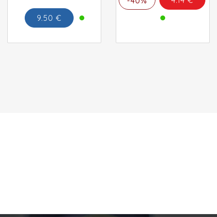
-40%
9.50 €