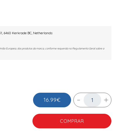
1,
6460 Kerkrade BC, Netherlands
União Europeia, dos produtos da marca, conforme requerido no Regulamento Geral sobre a
16.99€
COMPRAR