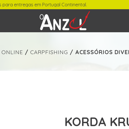
regas em Portugal Continental.
-
€ min./max.
 ONLINE
/
CARPFISHING
/
ACESSÓRIOS DIV
KORDA KR