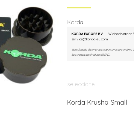
Korda
KORDA EUROPE BV
| Wiebachstraat 3
service@korda-eu.com
Identificação da empresa responsável da venda na 
Segurança dos Produtos (RGPD).
seleccione
Korda Krusha Small