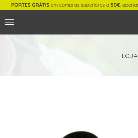
TES GRÁTIS
em compras superiores a
50€
, apenas para ent
O QUE PROCURA?
LOJA